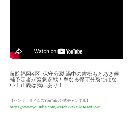
衆院福岡4区_保守分裂 渦中の吉松もとあき候
補予定者が緊急参戦！単なる保守分裂ではな
い！正義は我にあり！
【センキョタイムズYouTube公式チャンネル】
https://www.youtube.com/watch?v=xsUqAUwf6pw