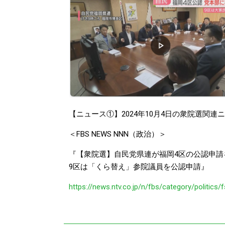
【ニュース①】2024年10月4日の衆院選関
＜FBS NEWS NNN（政治）＞
『【衆院選】自民党県連が福岡4区の公認申
9区は「くら替え」参院議員を公認申請』
https://news.ntv.co.jp/n/fbs/category/politi