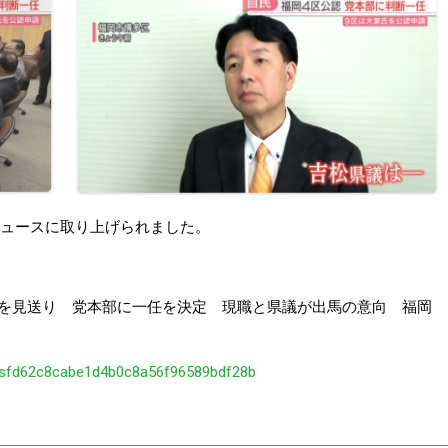
連ニュースに取り上げられました。
請を見送り 党本部に一任を決定 現職と県議が出馬の意向 福岡
cs/fsfd62c8cabe1d4b0c8a56f96589bdf28b