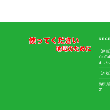
REC
【動画】
You
ました
【新着
街頭演
定］