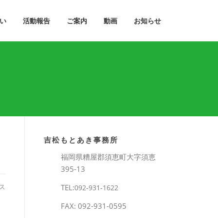
い
活動報告
ご案内
動画
お知らせ
吉松もとあき事務所
福岡県糟屋郡須恵町大字須恵
395-13
ス
TEL:
092‐931‐1622
FAX: 092-931-0595