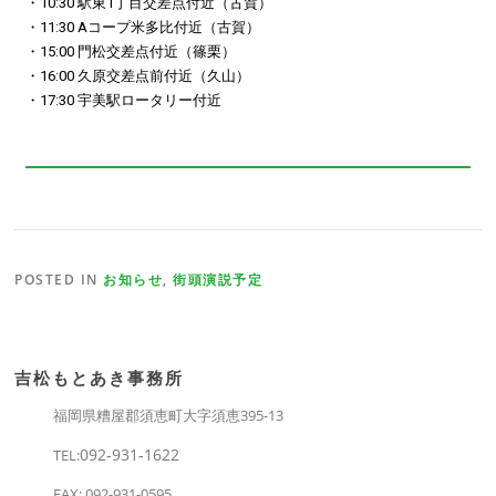
・10:30 駅東1丁目交差点付近（古賀）
・11:30 Aコープ米多比付近（古賀）
・15:00 門松交差点付近（篠栗）
・16:00 久原交差点前付近（久山）
・17:30 宇美駅ロータリー付近
POSTED IN
お知らせ
,
街頭演説予定
吉松もとあき事務所
福岡県糟屋郡須恵町大字須恵395-13
092‐931‐1622
TEL:
FAX: 092-931-0595